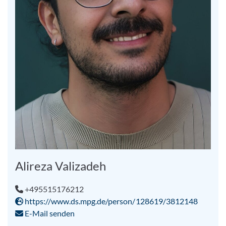
Alireza Valizadeh
+495515176212
https://www.ds.mpg.de/person/128619/3812148
E-Mail senden