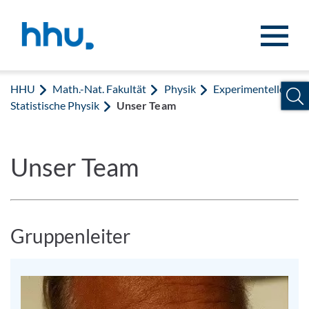
Zum Inhalt springen
Zur Suche springen
HHU
Math.-Nat. Fakultät
Physik
Experimentelle
Statistische Physik
Unser Team
Unser Team
Gruppenleiter